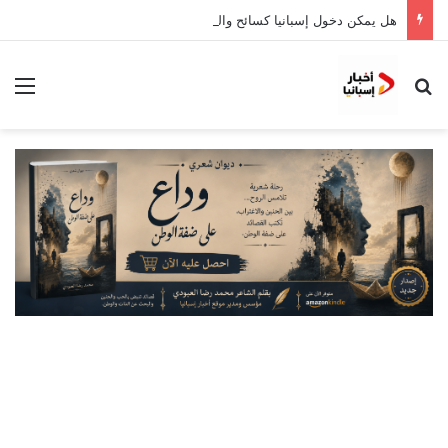
هل يمكن دخول إسبانيا كسائح والحصول على بطاقة طالب؟
بحث عن
الق