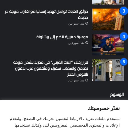
حرائق الغابات تواصل تهديد إسبانيا مع اقتراب موجة حر
جديدة
منذ أسبوعين
موهبة مغربية تنضم إلى برشلونة
منذ أسبوعين
قرار إخلاء “البيت العربي” في مدريد يشعل موجة
تضامن واسعة… سفراء ومثقفون عرب يدقون
ناقوس الخطر
منذ أسبوعين
الوسوم
نقدّر خصوصيتك
أخبار إسبانيا
إسبانيا
الإقامة في إسبانيا
التسوية الجماعية
نستخدم ملفات تعريف الارتباط لتحسين تجربتك في التصفح، ولتخدم
الجالية المغربية
الجنسية الإسبانية
الحزب الاشتراكي الإسباني
الإعلانات والمحتوى المخصصين المعروضين لك، وكذلك نستخدمها