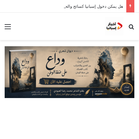
هل يمكن دخول إسبانيا كسائح والحصول على بطاقة طالب؟
بحث عن
الق