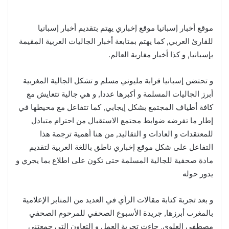
موقع أخبار إسبانيا موقع إخباري يهتم بتقديم أخبار إسبانيا
للقارئ العربي, كما يهتم بمتابعة أخبار الجاليات العربية المقيمة
بإسبانيا, و كذا أخبار مغاربة العالم.
و تحتضن إسبانيا قرابة مليوني مسلم و تشكل الجالية المغربية
أبرز الجاليات المسلمة و أكبرها عددا, و هي جالية تتعايش مع
كافة أطياف المجتمع بشكل إيجابي, كما تتفاعل مع محيطها في
إطار ما تفرضه ضوابط مجتمع الاستقبال من احترام متبادل
للمعتقدات و العادات و التقاليد, من هنا أهمية ترجمة هذا
التفاعل على شكل موقع إخباري ناطق باللغة العربية لتقديم
مادة صحفية للجالية المسلمة حتى تكون على اطلاع بما يجري و
يدور حوله
و بعد تجربة كتابة مقالات الرأي في العديد من المنابر الإعلامية
بالمغرب أبرزها, جريدة الأسبوع الصحفي للمرحوم الصحفي
مصطفى العلوي, جاءت تجربة العمل و التعاون التي جمعتني