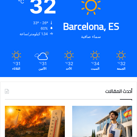
32
℃
Barcelona, ES
33º - 26º
60%
1.34 كيلومتر/ساعة
سماء صافية
31
31
32
34
32
℃
℃
℃
℃
℃
الجمعة
السبت
الأحد
الأثنين
الثلاثاء
أحدث المقالات