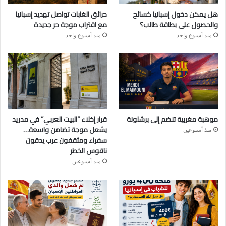
هل يمكن دخول إسبانيا كسائح
حرائق الغابات تواصل تهديد إسبانيا
والحصول على بطاقة طالب؟
مع اقتراب موجة حر جديدة
منذ أسبوع واحد
منذ أسبوع واحد
موهبة مغربية تنضم إلى برشلونة
قرار إخلاء “البيت العربي” في مدريد
يشعل موجة تضامن واسعة…
منذ أسبوعين
سفراء ومثقفون عرب يدقون
ناقوس الخطر
منذ أسبوعين