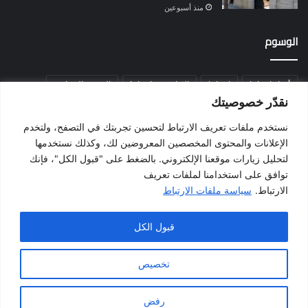
منذ أسبوعين
الوسوم
أخبار إسبانيا
إسبانيا
الإقامة في إسبانيا
التسوية الجماعية
نقدّر خصوصيتك
الجالية المغربية
الجنسية الإسبانية
الحزب الاشتراكي الإسباني
نستخدم ملفات تعريف الارتباط لتحسين تجربتك في التصفح، ولتخدم
المغرب
المهاجرين
الهجرة
الهجرة إلى إسبانيا
برشلونة
الإعلانات والمحتوى المخصصين المعروضين لك، وكذلك نستخدمها
بيدرو سانشيز
فالنسيا
فيضانات
قانون الهجرة
كطلونيا
لتحليل زيارات موقعنا الإلكتروني. بالضغط على "قبول الكل"، فإنك
توافق على استخدامنا لملفات تعريف
مدريد
الارتباط.
سياسة ملفات الارتباط
قبول الكل
جميع الحقوق محفوظة لموقع أخبار إسبانيا
الرئيسية
سياسة الخصوصية
الشروط و الأحكام
تخصيص
اتفاقية ملفات تعريف الارتباط
اتصل بنا
من نحن
رفض