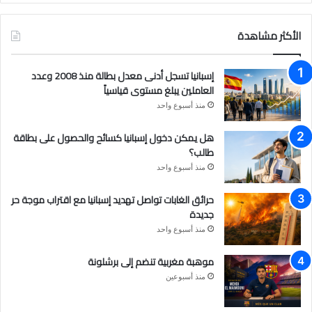
ي
و
ن
س
ت
س
الأكثر مشاهدة
ب
ي
ت
إسبانيا تسجل أدنى معدل بطالة منذ 2008 وعدد
و
و
ق
العاملين يبلغ مستوى قياسياً
منذ أسبوع واحد
ك
ب
ر
هل يمكن دخول إسبانيا كسائح والحصول على بطاقة
ا
طالب؟
م
منذ أسبوع واحد
حرائق الغابات تواصل تهديد إسبانيا مع اقتراب موجة حر
جديدة
منذ أسبوع واحد
موهبة مغربية تنضم إلى برشلونة
منذ أسبوعين