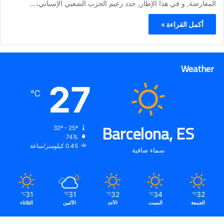
المعارضة, و في هذا الإطار, جدد زعيم الحزب الشعبي الإسباني،…
أكمل القراءة »
Weather
27
℃
Barcelona, ES
32º - 25º
74%
0.45 كيلومتر/ساعة
سماء صافية
31
31
32
34
32
℃
℃
℃
℃
℃
الجمعة
السبت
الأحد
الأثنين
الثلاثاء