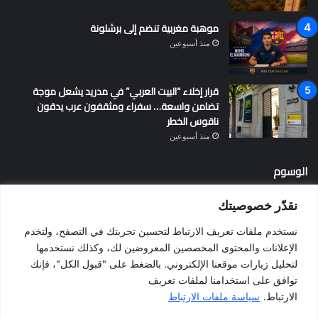
موهبة مغربية تنضم إلى برشلونة
منذ أسبوعين
قرار إخلاء “البيت العربي” في مدريد يشعل موجة
تضامن واسعة… سفراء ومثقفون عرب يدقون
ناقوس الخطر
منذ أسبوعين
الوسوم
نقدّر خصوصيتك
أخبار إسبانيا
إسبانيا
الإقامة في إسبانيا
التسوية الجماعية
نستخدم ملفات تعريف الارتباط لتحسين تجربتك في التصفح، ولتخدم
الجالية المغربية
الجنسية الإسبانية
الحزب الاشتراكي الإسباني
الإعلانات والمحتوى المخصصين المعروضين لك، وكذلك نستخدمها
لتحليل زيارات موقعنا الإلكتروني. بالضغط على "قبول الكل"، فإنك
المغرب
المهاجرين
الهجرة
الهجرة إلى إسبانيا
برشلونة
توافق على استخدامنا لملفات تعريف
بيدرو سانشيز
فالنسيا
فيضانات
قانون الهجرة
كطلونيا
الارتباط.
سياسة ملفات الارتباط
مدريد