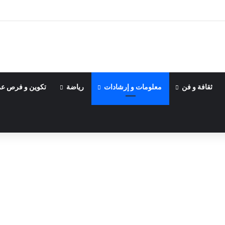
يا كسائح والحصول على بطاقة طالب؟
ثقافة و فن
معلومات و إرشادات
رياضة
تكوين و فرص ع