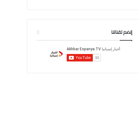
إنضم لقناتنا