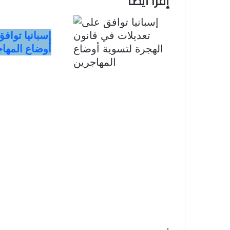
إقرا أيضا
إسبانيا تواف
أوضاع المها