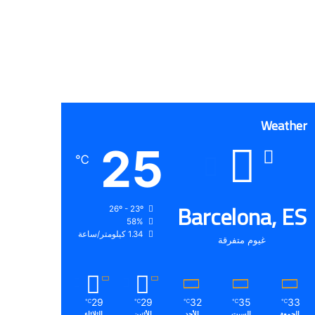
Weather
25
℃
Barcelona, ES
26º - 23º
58%
1.34 كيلومتر/ساعة
غيوم متفرقة
29
29
32
35
33
℃
℃
℃
℃
℃
الجمعة
السبت
الأحد
الأثنين
الثلاثاء