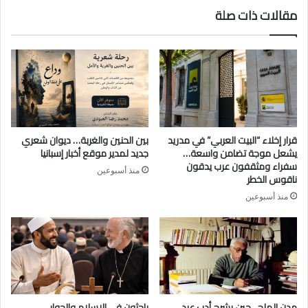
مقالات ذات صلة
قرار إخلاء “البيت العربي” في مدريد
بين الحنين والغربة… ديوان شعري
يشعل موجة تضامن واسعة…
جديد لمدير موقع أخبار إسبانيا
سفراء ومثقفون عرب يدقون
منذ أسبوعين
ناقوس الخطر
منذ أسبوعين
مدن الملح.. حين يشرح أدب عبد
باحثون في الإسلام والحوار