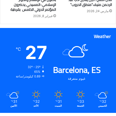
الرحمن منيف”منطق الحروب”
الإسلامي-المسيحي يحضرون
المؤتمر الدولي الخامس بقرطبة
مارس 24, 2026
فبراير 8, 2026
Weather
27
℃
Barcelona, ES
32º - 25º
65%
0.89 كيلومتر/ساعة
غيوم متفرقة
31
32
31
33
32
℃
℃
℃
℃
℃
الخميس
الجمعة
السبت
الأحد
الأثنين