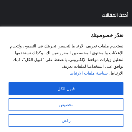
أحدث المقالات
نقدّر خصوصيتك
نستخدم ملفات تعريف الارتباط لتحسين تجربتك في التصفح، ولتخدم
الإعلانات والمحتوى المخصصين المعروضين لك، وكذلك نستخدمها
لتحليل زيارات موقعنا الإلكتروني. بالضغط على "قبول الكل"، فإنك
توافق على استخدامنا لملفات تعريف
الارتباط.
سياسة ملفات الارتباط
قبول الكل
تخصيص
رفض
يسبوك
X
واتساب
تيلقرام
ڤايبر