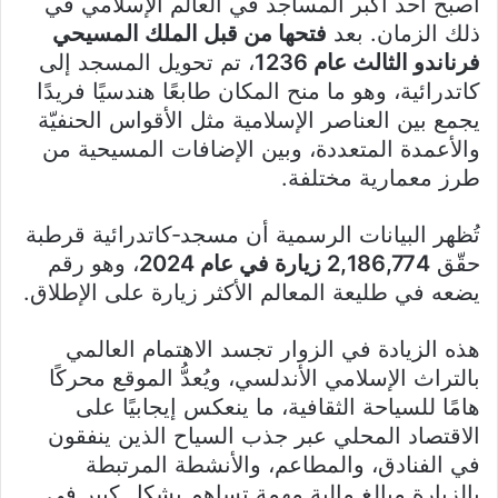
أصبح أحد أكبر المساجد في العالم الإسلامي في
ذلك الزمان. بعد
فتحها من قبل الملك المسيحي
فرناندو الثالث عام 1236
، تم تحويل المسجد إلى
كاتدرائية، وهو ما منح المكان طابعًا هندسيًا فريدًا
يجمع بين العناصر الإسلامية مثل الأقواس الحنفيّة
والأعمدة المتعددة، وبين الإضافات المسيحية من
طرز معمارية مختلفة.
تُظهر البيانات الرسمية أن مسجد‑كاتدرائية قرطبة
حقّق
2,186,774 زيارة في عام 2024
، وهو رقم
يضعه في طليعة المعالم الأكثر زيارة على الإطلاق.
هذه الزيادة في الزوار تجسد الاهتمام العالمي
بالتراث الإسلامي الأندلسي، ويُعدُّ الموقع محركًا
هامًا للسياحة الثقافية، ما ينعكس إيجابيًا على
الاقتصاد المحلي عبر جذب السياح الذين ينفقون
في الفنادق، والمطاعم، والأنشطة المرتبطة
بالزيارة مبالغ مالية مهمة تساهم بشكل كبير في