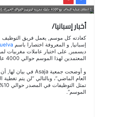
انطلاق عملية التعاقد مع 4000 عاملة مغربية لموسم الفواكه الحمراء بإسبانيا
أخبار إسبانيا/
كعادته كل موسم, يعمل فريق التوظيف الت
إسبانيا, و المعروفة اختصارا باسم
uelva
ديسمبر, على اختيار عاملات مغربيات لمو
المعتمدين لهذا الموسم حوالي 4000 عاملة لجميع المنظمات الفلاحية.
العام الماضي”، وبالتالي “لن يتم تغطية ا
تمث
الموسم”.