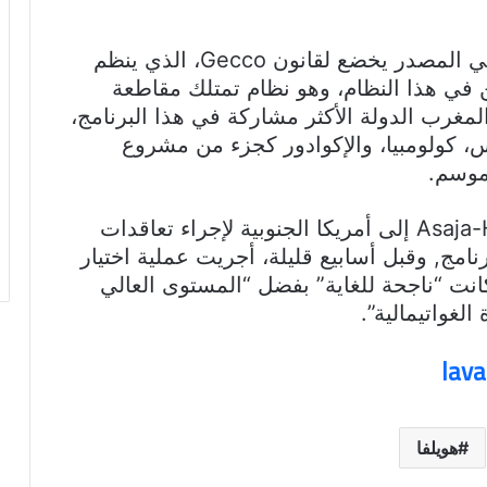
جدير بالذكر, أن برنامج توظيف العمال في المصدر يخضع لقانون Gecco، الذي ينظم
في هذا النظام، وهو نظام تمتلك مقاطعة
المغرب الدولة الأكثر مشاركة في هذا البرنامج،
 كولومبيا، والإكوادور كجزء من مشروع
لموسم.
وفي يناير المقبل، سيتوجه فريق Asaja-Huelva إلى أمريكا الجنوبية لإجراء تعاقدات
مج, وقبل أسابيع قليلة، أجريت عملية اختيار
ا، والتي وصفتها Asaja بأنها كانت “ناجحة للغاية” بفضل “المستوى العالي
لغواتيمالية”.
lav
هويلفا