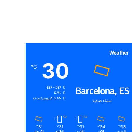
Weather
30
℃
Barcelona, ES
33º - 28º
52%
0.45 كيلومتر/ساعة
سماء صافية
31
31
31
34
33
℃
℃
℃
℃
℃
السبت
الأحد
الأثنين
الثلاثاء
الأربعاء