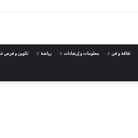
ثقافة و فن
معلومات و إرشادات
رياضة
تكوين و فرص ع