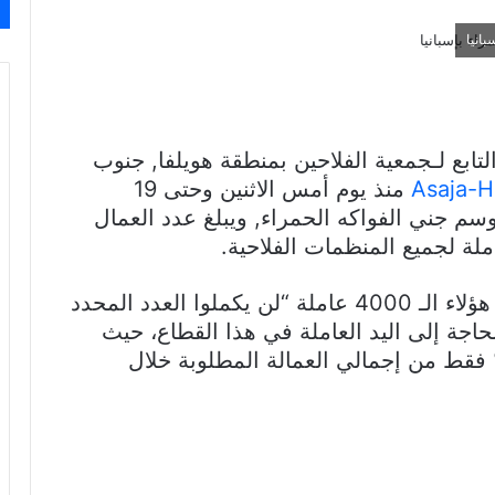
ابع لـجمعية الفلاحين بمنطقة هويلفا, جنوب
Asaja-H
منذ يوم أمس الاثنين وحتى 19
سم جني الفواكه الحمراء, ويبلغ عدد العمال
و أوضحت جمعية Asaja في بيان لها, أن هؤلاء الـ 4000 عاملة “لن يكملوا العدد المحدد
لحاجة إلى اليد العاملة في هذا القطاع، حيث
ل التوظيفات في المصدر حوالي 10% فقط من إجمالي العمالة المطلوبة خلال