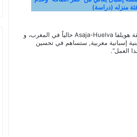
ئة منزله (دراسة)
و يتواجد فريق من جمعية الفلاحين بمنطقة هويلفا Asaja-Huelva حالياً في المغرب، و
تقنية إسبانية مغربية, ستساهم في تحسين
ا العمل”.