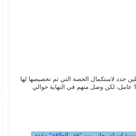
هدف Asaja إلى اختيار 1204 عاملين جدد لاستكمال الحصة التي تم تخصيصها لها
في الموسم السابق، والتي بلغت 16,000 عامل، لكن وصل منهم في النهاية حوالي
سة إسبان يعاني من “فقر الطاقة” وعدم