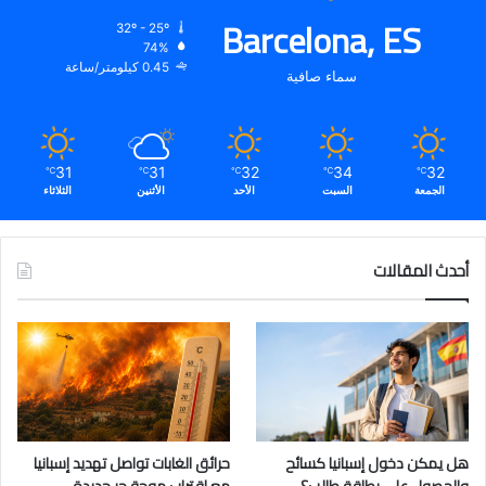
Barcelona, ES
32º - 25º
74%
0.45 كيلومتر/ساعة
سماء صافية
31
31
32
34
32
℃
℃
℃
℃
℃
الجمعة
السبت
الأحد
الأثنين
الثلاثاء
أحدث المقالات
هل يمكن دخول إسبانيا كسائح
حرائق الغابات تواصل تهديد إسبانيا