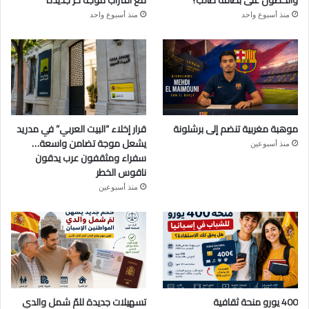
والحصول على بطاقة طالب؟
مع اقتراب موجة حر جديدة
منذ أسبوع واحد
منذ أسبوع واحد
موهبة مغربية تنضم إلى برشلونة
قرار إخلاء “البيت العربي” في مدريد
يشعل موجة تضامن واسعة…
منذ أسبوعين
سفراء ومثقفون عرب يدقون
ناقوس الخطر
منذ أسبوعين
400 يورو منحة ثقافية
تسهيلات جديدة للمّ شمل والدي