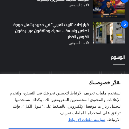
منذ أسبوعين
قرار إخلاء “البيت العربي” في مدريد يشعل موجة
تضامن واسعة… سفراء ومثقفون عرب يدقون
ناقوس الخطر
منذ أسبوعين
الوسوم
أخبار إسبانيا
إسبانيا
الإقامة في إسبانيا
التسوية الجماعية
نقدّر خصوصيتك
الجالية المغربية
الجنسية الإسبانية
الحزب الاشتراكي الإسباني
نستخدم ملفات تعريف الارتباط لتحسين تجربتك في التصفح، ولتخدم
المغرب
المهاجرين
الهجرة
الهجرة إلى إسبانيا
برشلونة
الإعلانات والمحتوى المخصصين المعروضين لك، وكذلك نستخدمها
بيدرو سانشيز
فالنسيا
فيضانات
قانون الهجرة
كطلونيا
لتحليل زيارات موقعنا الإلكتروني. بالضغط على "قبول الكل"، فإنك
توافق على استخدامنا لملفات تعريف
مدريد
الارتباط.
سياسة ملفات الارتباط