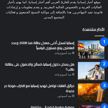
موقع أخبار إسبانيا يقدم للقارىْ العربي أهم أخبار إسبانيا, كما يهتم بأخبار
الجاليات العربية و بالخصوص الجالية المغربية, و يقدم معلومات و إرشادات
قانونية تفيد المهاجرين, هذا بالإضافة إلى مواكبة النسيج الجمعوي و فعاليات
المجتمع المدني
الأكثر مشاهدة
إسبانيا تسجل أدنى معدل بطالة منذ 2008 وعدد
العاملين يبلغ مستوى قياسياً
منذ أسبوع واحد
هل يمكن دخول إسبانيا كسائح والحصول على بطاقة
طالب؟
منذ أسبوع واحد
حرائق الغابات تواصل تهديد إسبانيا مع اقتراب موجة حر
جديدة
منذ أسبوعين
موهبة مغربية تنضم إلى برشلونة