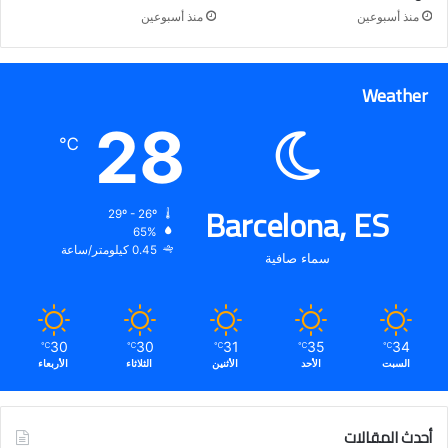
منذ أسبوعين
منذ أسبوعين
Weather
28
℃
Barcelona, ES
29º - 26º
65%
0.45 كيلومتر/ساعة
سماء صافية
30
30
31
35
34
℃
℃
℃
℃
℃
السبت
الأحد
الأثنين
الثلاثاء
الأربعاء
أحدث المقالات