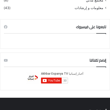
مجتمع مدني
(6)
معلومات و إرشادات
(43)
تابعونا على فيسبوك
إنضم لقناتنا