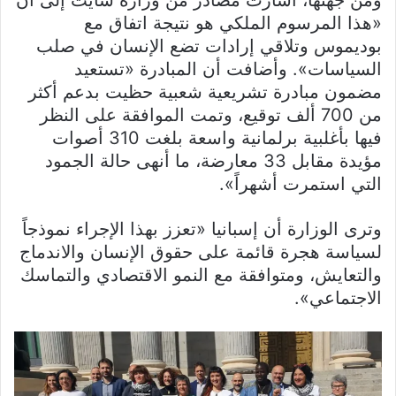
ومن جهتها، أشارت مصادر من وزارة سايث إلى أن
«هذا المرسوم الملكي هو نتيجة اتفاق مع
بوديموس وتلاقي إرادات تضع الإنسان في صلب
السياسات». وأضافت أن المبادرة «تستعيد
مضمون مبادرة تشريعية شعبية حظيت بدعم أكثر
من 700 ألف توقيع، وتمت الموافقة على النظر
فيها بأغلبية برلمانية واسعة بلغت 310 أصوات
مؤيدة مقابل 33 معارضة، ما أنهى حالة الجمود
التي استمرت أشهراً».
وترى الوزارة أن إسبانيا «تعزز بهذا الإجراء نموذجاً
لسياسة هجرة قائمة على حقوق الإنسان والاندماج
والتعايش، ومتوافقة مع النمو الاقتصادي والتماسك
الاجتماعي».