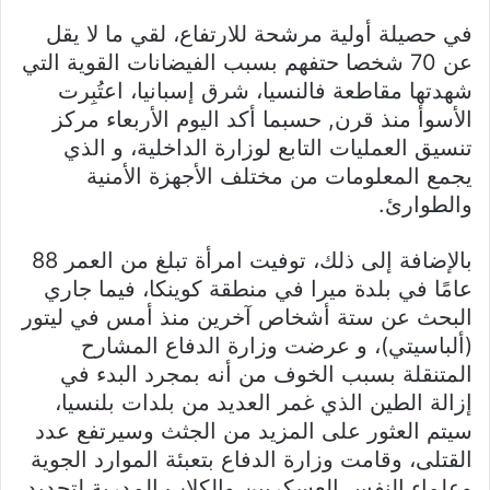
في حصيلة أولية مرشحة للارتفاع، لقي ما لا يقل
عن 70 شخصا حتفهم بسبب الفيضانات القوية التي
شهدتها مقاطعة فالنسيا، شرق إسبانيا، اعتُبِرت
الأسوأ منذ قرن, حسبما أكد اليوم الأربعاء مركز
تنسيق العمليات التابع لوزارة الداخلية، و الذي
يجمع المعلومات من مختلف الأجهزة الأمنية
والطوارئ.
بالإضافة إلى ذلك، توفيت امرأة تبلغ من العمر 88
عامًا في بلدة ميرا في منطقة كوينكا، فيما جاري
البحث عن ستة أشخاص آخرين منذ أمس في ليتور
(ألباسيتي)، و عرضت وزارة الدفاع المشارح
المتنقلة بسبب الخوف من أنه بمجرد البدء في
إزالة الطين الذي غمر العديد من بلدات بلنسيا،
سيتم العثور على المزيد من الجثث وسيرتفع عدد
القتلى، وقامت وزارة الدفاع بتعبئة الموارد الجوية
وعلماء النفس العسكريين والكلاب المدربة لتحديد