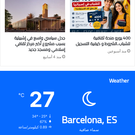
400 يورو منحة ثقافية
جدل سياسي واسع في إشبيلية
للشباب..الشروط و كيفية التسجيل
بسبب مشروع أكبر مركز ثقافي
إسلامي ومسجد جديد
منذ أسبوعين
منذ 4 أسابيع
Weather
27
℃
Barcelona, ES
34º - 25º
67%
0.89 كيلومتر/ساعة
سماء صافية