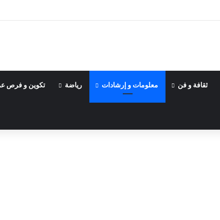
ثقافة و فن
معلومات و إرشادات
رياضة
تكوين و فرص ع