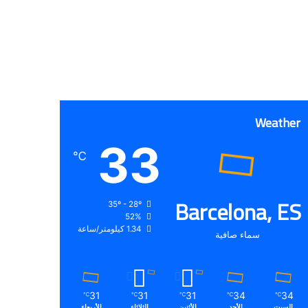
Weather
33
℃
Barcelona, ES
35º - 28º
52%
1.34 كيلومتر/ساعة
سماء صافية
31
31
31
34
34
℃
℃
℃
℃
℃
السبت
الأحد
الأثنين
الثلاثاء
الأربعاء