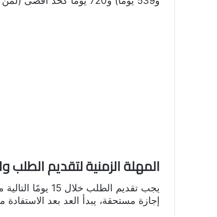
و539 يومًا) و720 يومًا كحد أقصى (لمن اشترك لمدة لا تقل عن 2,160 يومًا).
المهلة الزمنية لتقديم الطلب و
يجب تقديم الطلب خلا
إجازة مستحقة، يبدأ العد بعد الاستفادة من