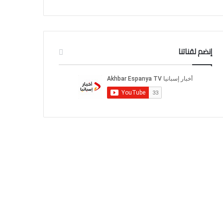
إنضم لقناتنا