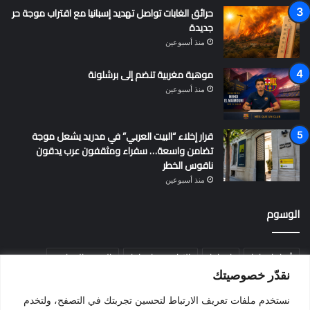
حرائق الغابات تواصل تهديد إسبانيا مع اقتراب موجة حر
جديدة
منذ أسبوعين
موهبة مغربية تنضم إلى برشلونة
منذ أسبوعين
قرار إخلاء “البيت العربي” في مدريد يشعل موجة
تضامن واسعة… سفراء ومثقفون عرب يدقون
ناقوس الخطر
منذ أسبوعين
الوسوم
أخبار إسبانيا
إسبانيا
الإقامة في إسبانيا
التسوية الجماعية
نقدّر خصوصيتك
الجالية المغربية
الجنسية الإسبانية
الحزب الاشتراكي الإسباني
نستخدم ملفات تعريف الارتباط لتحسين تجربتك في التصفح، ولتخدم
المغرب
المهاجرين
الهجرة
الهجرة إلى إسبانيا
برشلونة