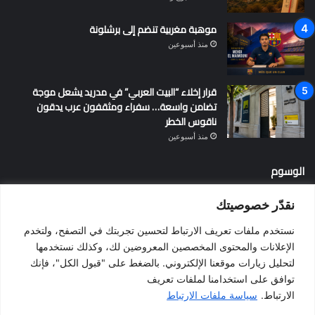
موهبة مغربية تنضم إلى برشلونة
منذ أسبوعين
قرار إخلاء “البيت العربي” في مدريد يشعل موجة
تضامن واسعة… سفراء ومثقفون عرب يدقون
ناقوس الخطر
منذ أسبوعين
الوسوم
نقدّر خصوصيتك
أخبار إسبانيا
إسبانيا
الإقامة في إسبانيا
التسوية الجماعية
نستخدم ملفات تعريف الارتباط لتحسين تجربتك في التصفح، ولتخدم
الجالية المغربية
الجنسية الإسبانية
الحزب الاشتراكي الإسباني
الإعلانات والمحتوى المخصصين المعروضين لك، وكذلك نستخدمها
لتحليل زيارات موقعنا الإلكتروني. بالضغط على "قبول الكل"، فإنك
المغرب
المهاجرين
الهجرة
الهجرة إلى إسبانيا
برشلونة
توافق على استخدامنا لملفات تعريف
بيدرو سانشيز
فالنسيا
فيضانات
قانون الهجرة
كطلونيا
الارتباط.
سياسة ملفات الارتباط
مدريد