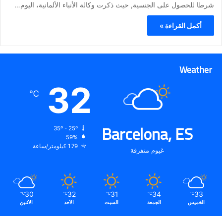
شرطا للحصول على الجنسية, حيث ذكرت وكالة الأنباء الألمانية، اليوم…
أكمل القراءة »
Weather
32
℃
Barcelona, ES
35º - 25º
59%
1.79 كيلومتر/ساعة
غيوم متفرقة
30
32
31
34
33
℃
℃
℃
℃
℃
الخميس
الجمعة
السبت
الأحد
الأثنين