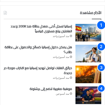
ي
و
ن
س
ت
س
الأكثر مشاهدة
ب
ي
ت
إسبانيا تسجل أدنى معدل بطالة منذ 2008 وعدد
و
و
ق
العاملين يبلغ مستوى قياسياً
منذ أسبوع واحد
ك
ب
ر
هل يمكن دخول إسبانيا كسائح والحصول على بطاقة
ا
طالب؟
م
منذ أسبوع واحد
حرائق الغابات تواصل تهديد إسبانيا مع اقتراب موجة حر
جديدة
منذ أسبوع واحد
موهبة مغربية تنضم إلى برشلونة
منذ أسبوعين