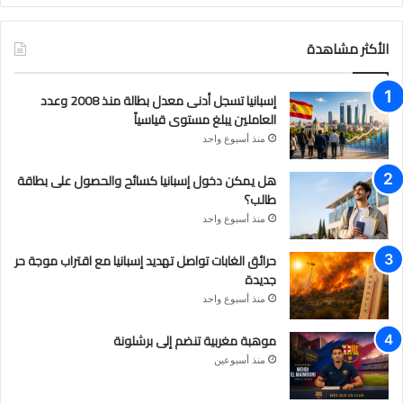
ي
و
ن
س
ت
س
الأكثر مشاهدة
ب
ي
ت
إسبانيا تسجل أدنى معدل بطالة منذ 2008 وعدد
و
و
ق
العاملين يبلغ مستوى قياسياً
منذ أسبوع واحد
ك
ب
ر
هل يمكن دخول إسبانيا كسائح والحصول على بطاقة
ا
طالب؟
م
منذ أسبوع واحد
حرائق الغابات تواصل تهديد إسبانيا مع اقتراب موجة حر
جديدة
منذ أسبوع واحد
موهبة مغربية تنضم إلى برشلونة
منذ أسبوعين