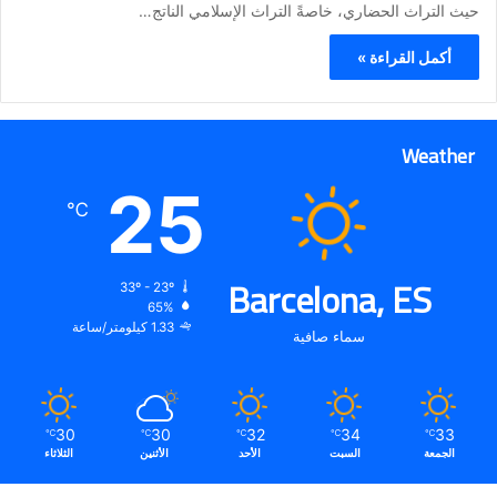
حيث التراث الحضاري، خاصةً التراث الإسلامي الناتج…
أكمل القراءة »
Weather
25
℃
Barcelona, ES
33º - 23º
65%
1.33 كيلومتر/ساعة
سماء صافية
30
30
32
34
33
℃
℃
℃
℃
℃
الجمعة
السبت
الأحد
الأثنين
الثلاثاء