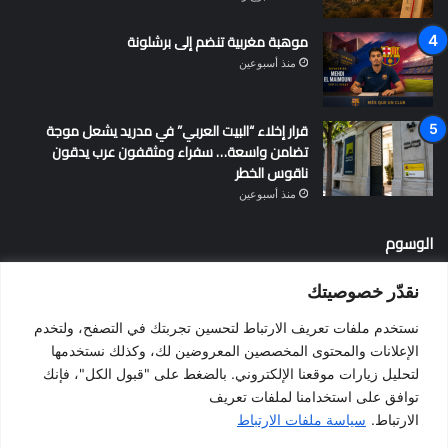
موهبة مغربية تنضم إلى برشلونة
منذ أسبوعين
قرار إخلاء “البيت العربي” في مدريد يشعل موجة
تضامن واسعة… سفراء ومثقفون عرب يدقون
ناقوس الخطر
منذ أسبوعين
الوسوم
نقدّر خصوصيتك
أخبار إسبانيا
إسبانيا
الإقامة في إسبانيا
التسوية الجماعية
نستخدم ملفات تعريف الارتباط لتحسين تجربتك في التصفح، ولتخدم
الجالية المغربية
الجنسية الإسبانية
الحزب الاشتراكي الإسباني
الإعلانات والمحتوى المخصصين المعروضين لك، وكذلك نستخدمها
لتحليل زيارات موقعنا الإلكتروني. بالضغط على "قبول الكل"، فإنك
المغرب
المهاجرين
الهجرة
الهجرة إلى إسبانيا
برشلونة
توافق على استخدامنا لملفات تعريف
بيدرو سانشيز
فالنسيا
فيضانات
قانون الهجرة
كطلونيا
الارتباط.
سياسة ملفات الارتباط
مدريد