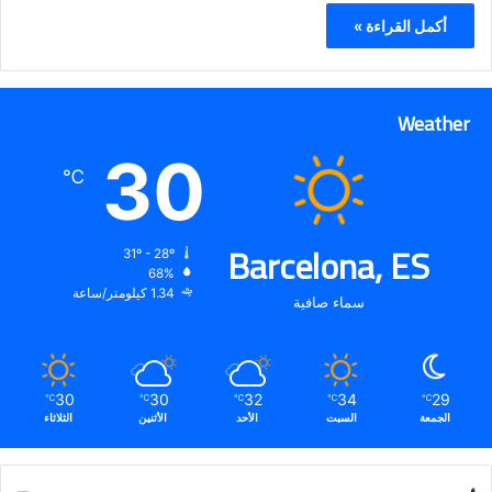
أكمل القراءة »
Weather
30
℃
Barcelona, ES
31º - 28º
68%
1.34 كيلومتر/ساعة
سماء صافية
30
30
32
34
29
℃
℃
℃
℃
℃
الجمعة
السبت
الأحد
الأثنين
الثلاثاء