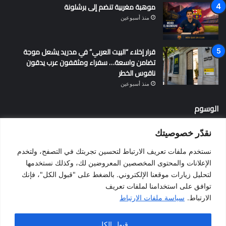
موهبة مغربية تنضم إلى برشلونة
منذ أسبوعين
قرار إخلاء “البيت العربي” في مدريد يشعل موجة
تضامن واسعة… سفراء ومثقفون عرب يدقون
ناقوس الخطر
منذ أسبوعين
الوسوم
نقدّر خصوصيتك
أخبار إسبانيا
إسبانيا
الإقامة في إسبانيا
التسوية الجماعية
نستخدم ملفات تعريف الارتباط لتحسين تجربتك في التصفح، ولتخدم
الجالية المغربية
الجنسية الإسبانية
الحزب الاشتراكي الإسباني
الإعلانات والمحتوى المخصصين المعروضين لك، وكذلك نستخدمها
لتحليل زيارات موقعنا الإلكتروني. بالضغط على "قبول الكل"، فإنك
المغرب
المهاجرين
الهجرة
الهجرة إلى إسبانيا
برشلونة
توافق على استخدامنا لملفات تعريف
بيدرو سانشيز
فالنسيا
فيضانات
قانون الهجرة
كطلونيا
الارتباط.
سياسة ملفات الارتباط
مدريد
قبول الكل