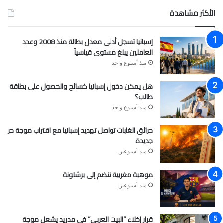
س
ت
س
الأكثر مشاهدة
ب
ي
ت
إسبانيا تسجل أدنى معدل بطالة منذ 2008 وعدد
و
و
ق
العاملين يبلغ مستوى قياسياً
منذ أسبوع واحد
ك
ب
ر
هل يمكن دخول إسبانيا كسائح والحصول على بطاقة
ا
طالب؟
م
منذ أسبوع واحد
حرائق الغابات تواصل تهديد إسبانيا مع اقتراب موجة حر
جديدة
منذ أسبوعين
موهبة مغربية تنضم إلى برشلونة
منذ أسبوعين
قرار إخلاء “البيت العربي” في مدريد يشعل موجة