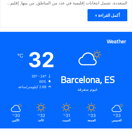
المتعددة، تشمل انتخابات إقليمية في عدد من المناطق, من بينها, إقليم…
أكمل القراءة »
Weather
32
℃
Barcelona, ES
35º - 24º
60%
2.68 كيلومتر/ساعة
غيوم متفرقة
30
32
31
33
33
℃
℃
℃
℃
℃
الخميس
الجمعة
السبت
الأحد
الأثنين