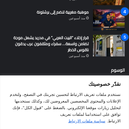
موهبة مغربية تنضم إلى برشلونة
منذ أسبوعين
قرار إخلاء “البيت العربي” في مدريد يشعل موجة
تضامن واسعة… سفراء ومثقفون عرب يدقون
ناقوس الخطر
منذ أسبوعين
الوسوم
نقدّر خصوصيتك
أخبار إسبانيا
إسبانيا
الإقامة في إسبانيا
التسوية الجماعية
نستخدم ملفات تعريف الارتباط لتحسين تجربتك في التصفح، ولتخدم
الجالية المغربية
الجنسية الإسبانية
الحزب الاشتراكي الإسباني
الإعلانات والمحتوى المخصصين المعروضين لك، وكذلك نستخدمها
لتحليل زيارات موقعنا الإلكتروني. بالضغط على "قبول الكل"، فإنك
المغرب
المهاجرين
الهجرة
الهجرة إلى إسبانيا
برشلونة
توافق على استخدامنا لملفات تعريف
بيدرو سانشيز
فالنسيا
فيضانات
قانون الهجرة
كطلونيا
الارتباط.
سياسة ملفات الارتباط
مدريد