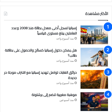
ي
و
ن
س
ت
س
الأكثر مشاهدة
ب
ي
ت
إسبانيا تسجل أدنى معدل بطالة منذ 2008 وعدد
و
و
ق
العاملين يبلغ مستوى قياسياً
منذ أسبوع واحد
ك
ب
ر
هل يمكن دخول إسبانيا كسائح والحصول على بطاقة
ا
طالب؟
م
منذ أسبوع واحد
حرائق الغابات تواصل تهديد إسبانيا مع اقتراب موجة حر
جديدة
منذ أسبوع واحد
موهبة مغربية تنضم إلى برشلونة
منذ أسبوعين