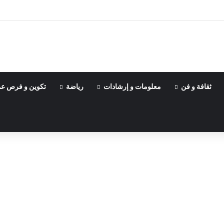
ثقافة و فن
معلومات و إرشادات
رياضة
تكوين و فرص ع