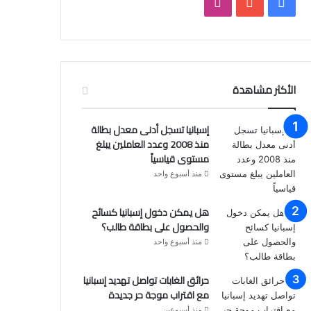
ف
ي
ا
ي
و
ن
س
ت
س
ب
ي
ت
الأكثر مشاهدة
و
و
ق
إسبانيا تسجل أدنى معدل بطالة
ك
ب
ر
منذ 2008 وعدد العاملين يبلغ
مستوى قياسياً
ا
منذ أسبوع واحد
م
هل يمكن دخول إسبانيا كسائح
والحصول على بطاقة طالب؟
منذ أسبوع واحد
حرائق الغابات تواصل تهديد إسبانيا
مع اقتراب موجة حر جديدة
منذ أسبوعين