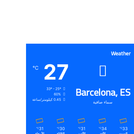
Weather
27
℃
Barcelona, ES
33º - 25º
60%
0.45 كيلومتر/ساعة
سماء صافية
31
30
31
34
33
℃
℃
℃
℃
℃
السبت
الأحد
الأثنين
الثلاثاء
الأربعاء