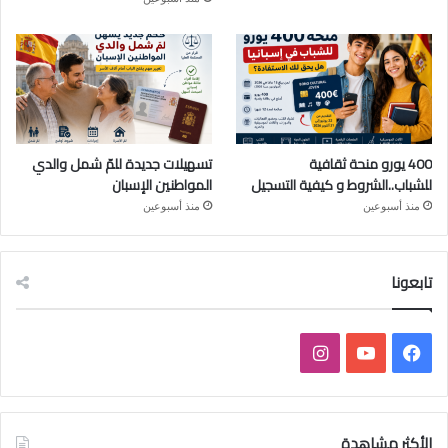
400 يورو منحة ثقافية
تسهيلات جديدة للمّ شمل والدي
للشباب..الشروط و كيفية التسجيل
المواطنين الإسبان
منذ أسبوعين
منذ أسبوعين
تابعونا
ف
ي
ا
ي
و
ن
س
ت
س
الأكثر مشاهدة