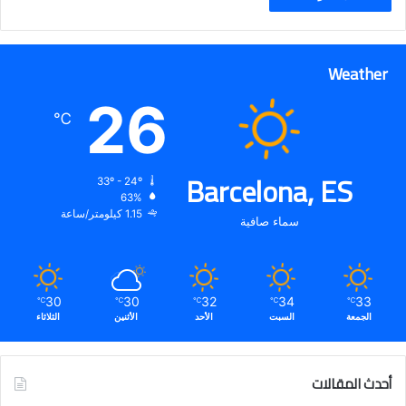
Weather
26
℃
Barcelona, ES
33º - 24º
63%
1.15 كيلومتر/ساعة
سماء صافية
30
30
32
34
33
℃
℃
℃
℃
℃
الجمعة
السبت
الأحد
الأثنين
الثلاثاء
أحدث المقالات