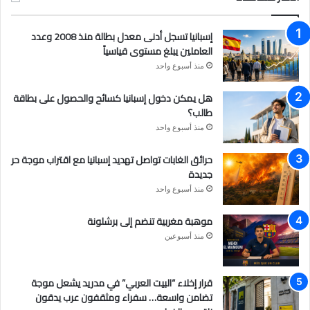
ب
ي
ت
إسبانيا تسجل أدنى معدل بطالة منذ 2008 وعدد
و
و
ق
العاملين يبلغ مستوى قياسياً
منذ أسبوع واحد
ك
ب
ر
هل يمكن دخول إسبانيا كسائح والحصول على بطاقة
ا
طالب؟
م
منذ أسبوع واحد
حرائق الغابات تواصل تهديد إسبانيا مع اقتراب موجة حر
جديدة
منذ أسبوع واحد
موهبة مغربية تنضم إلى برشلونة
منذ أسبوعين
قرار إخلاء “البيت العربي” في مدريد يشعل موجة
تضامن واسعة… سفراء ومثقفون عرب يدقون