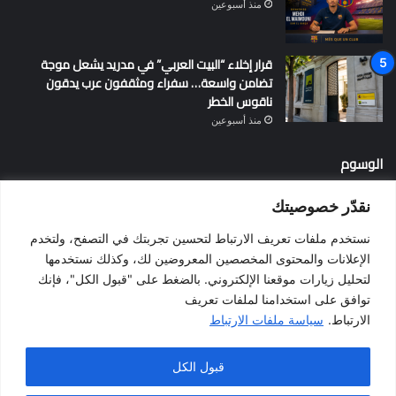
منذ أسبوعين
قرار إخلاء “البيت العربي” في مدريد يشعل موجة
تضامن واسعة… سفراء ومثقفون عرب يدقون
ناقوس الخطر
منذ أسبوعين
الوسوم
نقدّر خصوصيتك
أخبار إسبانيا
إسبانيا
الإقامة في إسبانيا
التسوية الجماعية
نستخدم ملفات تعريف الارتباط لتحسين تجربتك في التصفح، ولتخدم
الجالية المغربية
الجنسية الإسبانية
الحزب الاشتراكي الإسباني
الإعلانات والمحتوى المخصصين المعروضين لك، وكذلك نستخدمها
لتحليل زيارات موقعنا الإلكتروني. بالضغط على "قبول الكل"، فإنك
المغرب
المهاجرين
الهجرة
الهجرة إلى إسبانيا
برشلونة
توافق على استخدامنا لملفات تعريف
بيدرو سانشيز
فالنسيا
فيضانات
قانون الهجرة
كطلونيا
الارتباط.
سياسة ملفات الارتباط
مدريد
قبول الكل