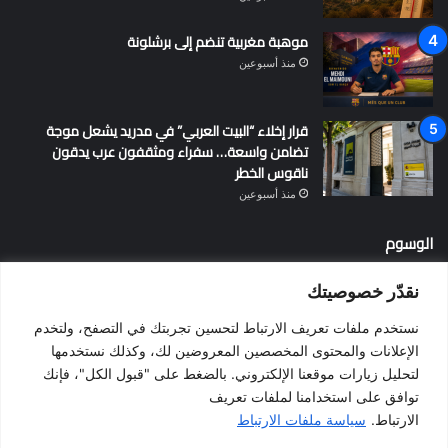
موهبة مغربية تنضم إلى برشلونة
منذ أسبوعين
قرار إخلاء “البيت العربي” في مدريد يشعل موجة
تضامن واسعة… سفراء ومثقفون عرب يدقون
ناقوس الخطر
منذ أسبوعين
الوسوم
نقدّر خصوصيتك
أخبار إسبانيا
إسبانيا
الإقامة في إسبانيا
التسوية الجماعية
نستخدم ملفات تعريف الارتباط لتحسين تجربتك في التصفح، ولتخدم
الجالية المغربية
الجنسية الإسبانية
الحزب الاشتراكي الإسباني
الإعلانات والمحتوى المخصصين المعروضين لك، وكذلك نستخدمها
لتحليل زيارات موقعنا الإلكتروني. بالضغط على "قبول الكل"، فإنك
المغرب
المهاجرين
الهجرة
الهجرة إلى إسبانيا
برشلونة
توافق على استخدامنا لملفات تعريف
بيدرو سانشيز
فالنسيا
فيضانات
قانون الهجرة
كطلونيا
الارتباط.
سياسة ملفات الارتباط
مدريد