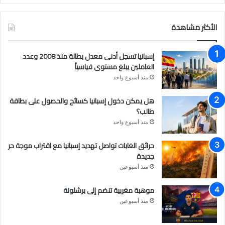
ي
و
ن
س
ت
س
الأكثر مشاهدة
ب
ي
ت
إسبانيا تسجل أدنى معدل بطالة منذ 2008 وعدد
و
و
ق
العاملين يبلغ مستوى قياسياً
منذ أسبوع واحد
ك
ب
ر
هل يمكن دخول إسبانيا كسائح والحصول على بطاقة
ا
طالب؟
م
منذ أسبوع واحد
حرائق الغابات تواصل تهديد إسبانيا مع اقتراب موجة حر
جديدة
منذ أسبوعين
موهبة مغربية تنضم إلى برشلونة
منذ أسبوعين