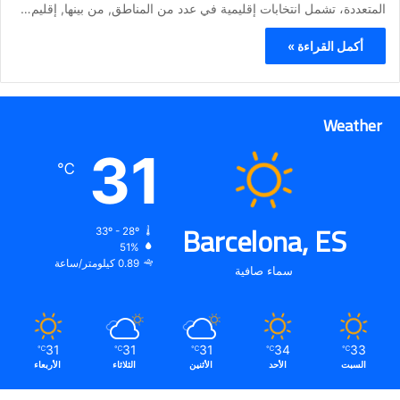
المتعددة، تشمل انتخابات إقليمية في عدد من المناطق, من بينها, إقليم…
أكمل القراءة »
Weather
31
℃
Barcelona, ES
33º - 28º
51%
0.89 كيلومتر/ساعة
سماء صافية
31
31
31
34
33
℃
℃
℃
℃
℃
السبت
الأحد
الأثنين
الثلاثاء
الأربعاء