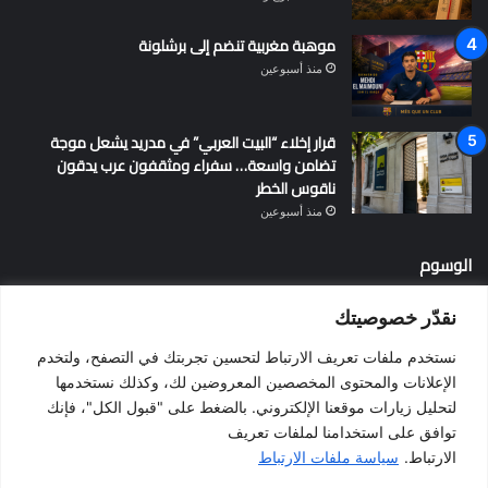
موهبة مغربية تنضم إلى برشلونة
منذ أسبوعين
قرار إخلاء “البيت العربي” في مدريد يشعل موجة
تضامن واسعة… سفراء ومثقفون عرب يدقون
ناقوس الخطر
منذ أسبوعين
الوسوم
نقدّر خصوصيتك
أخبار إسبانيا
إسبانيا
الإقامة في إسبانيا
التسوية الجماعية
نستخدم ملفات تعريف الارتباط لتحسين تجربتك في التصفح، ولتخدم
الجالية المغربية
الجنسية الإسبانية
الحزب الاشتراكي الإسباني
الإعلانات والمحتوى المخصصين المعروضين لك، وكذلك نستخدمها
لتحليل زيارات موقعنا الإلكتروني. بالضغط على "قبول الكل"، فإنك
المغرب
المهاجرين
الهجرة
الهجرة إلى إسبانيا
برشلونة
توافق على استخدامنا لملفات تعريف
بيدرو سانشيز
فالنسيا
فيضانات
قانون الهجرة
كطلونيا
الارتباط.
سياسة ملفات الارتباط
مدريد