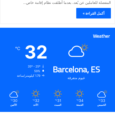
المفضلة للعاملين عن بُعد، بعدما أطلقت نظام إقامة خاص…
أكمل القراءة »
Weather
32
℃
Barcelona, ES
35º - 25º
59%
1.79 كيلومتر/ساعة
غيوم متفرقة
30
32
31
34
33
℃
℃
℃
℃
℃
الخميس
الجمعة
السبت
الأحد
الأثنين