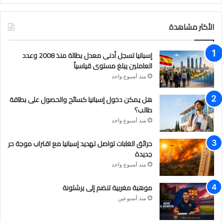
ي
و
ن
س
ت
س
الأكثر مشاهدة
ب
ي
ت
إسبانيا تسجل أدنى معدل بطالة منذ 2008 وعدد
و
و
ق
العاملين يبلغ مستوى قياسياً
منذ أسبوع واحد
ك
ب
ر
هل يمكن دخول إسبانيا كسائح والحصول على بطاقة
ا
طالب؟
م
منذ أسبوع واحد
حرائق الغابات تواصل تهديد إسبانيا مع اقتراب موجة حر
جديدة
منذ أسبوع واحد
موهبة مغربية تنضم إلى برشلونة
منذ أسبوعين