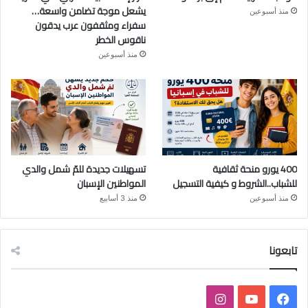
يشعل موجة تضامن واسعة…
منذ أسبوعين
سفراء ومثقفون عرب يدقون
ناقوس الخطر
منذ أسبوعين
400 يورو منحة ثقافية
تسهيلات جديدة للمّ شمل والدي
للشباب..الشروط و كيفية التسجيل
المواطنين الإسبان
منذ أسبوعين
منذ 3 أسابيع
تابعونا
ف
ي
ا