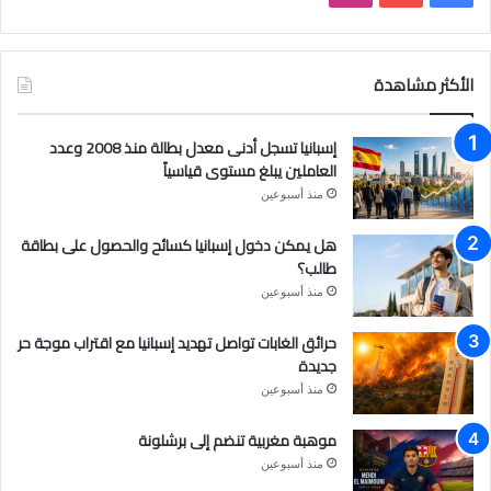
ي
و
ن
س
ت
س
الأكثر مشاهدة
ب
ي
ت
إسبانيا تسجل أدنى معدل بطالة منذ 2008 وعدد
و
و
ق
العاملين يبلغ مستوى قياسياً
منذ أسبوعين
ك
ب
ر
هل يمكن دخول إسبانيا كسائح والحصول على بطاقة
ا
طالب؟
م
منذ أسبوعين
حرائق الغابات تواصل تهديد إسبانيا مع اقتراب موجة حر
جديدة
منذ أسبوعين
موهبة مغربية تنضم إلى برشلونة
منذ أسبوعين