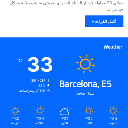
حوالي 70 محاولة لاجتياز السياج الحدودي لمدينتي سبتة ومليلية بشكل
جماعي،…
أكمل القراءة »
Weather
33
℃
Barcelona, ES
35º - 28º
58%
1.79 كيلومتر/ساعة
سماء صافية
30
30
31
34
34
℃
℃
℃
℃
℃
السبت
الأحد
الأثنين
الثلاثاء
الأربعاء