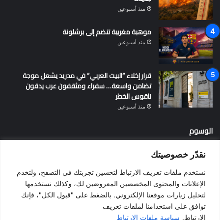
منذ أسبوعين
موهبة مغربية تنضم إلى برشلونة
منذ أسبوعين
قرار إخلاء “البيت العربي” في مدريد يشعل موجة
تضامن واسعة… سفراء ومثقفون عرب يدقون
ناقوس الخطر
منذ أسبوعين
الوسوم
نقدّر خصوصيتك
أخبار إسبانيا
إسبانيا
الإقامة في إسبانيا
التسوية الجماعية
نستخدم ملفات تعريف الارتباط لتحسين تجربتك في التصفح، ولتخدم
الجالية المغربية
الجنسية الإسبانية
الحزب الاشتراكي الإسباني
الإعلانات والمحتوى المخصصين المعروضين لك، وكذلك نستخدمها
لتحليل زيارات موقعنا الإلكتروني. بالضغط على "قبول الكل"، فإنك
المغرب
المهاجرين
الهجرة
الهجرة إلى إسبانيا
برشلونة
توافق على استخدامنا لملفات تعريف
بيدرو سانشيز
فالنسيا
فيضانات
قانون الهجرة
كطلونيا
الارتباط.
سياسة ملفات الارتباط