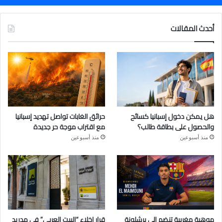
أحدث المقالات
هل يمكن دخول إسبانيا كسائح
حرائق الغابات تواصل تهديد إسبانيا
والحصول على بطاقة طالب؟
مع اقتراب موجة حر جديدة
منذ أسبوعين
منذ أسبوعين
موهبة مغربية تنضم إلى برشلونة
قرار إخلاء “البيت العربي” في مدريد