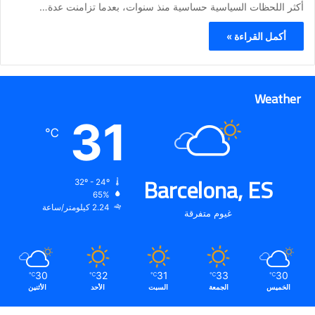
أكثر اللحظات السياسية حساسية منذ سنوات، بعدما تزامنت عدة…
أكمل القراءة »
Weather
31
℃
Barcelona, ES
32º - 24º
65%
2.24 كيلومتر/ساعة
غيوم متفرقة
30
32
31
33
30
℃
℃
℃
℃
℃
الخميس
الجمعة
السبت
الأحد
الأثنين