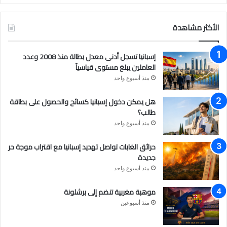
ي
و
ن
س
ت
س
الأكثر مشاهدة
ب
ي
ت
إسبانيا تسجل أدنى معدل بطالة منذ 2008 وعدد
و
و
ق
العاملين يبلغ مستوى قياسياً
منذ أسبوع واحد
ك
ب
ر
هل يمكن دخول إسبانيا كسائح والحصول على بطاقة
ا
طالب؟
م
منذ أسبوع واحد
حرائق الغابات تواصل تهديد إسبانيا مع اقتراب موجة حر
جديدة
منذ أسبوع واحد
موهبة مغربية تنضم إلى برشلونة
منذ أسبوعين