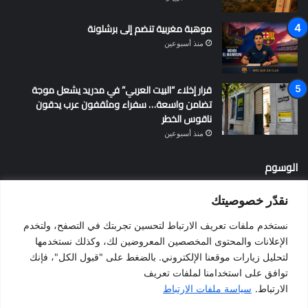
موهبة مغربية تنضم إلى برشلونة
منذ أسبوعين
قرار إخلاء “البيت العربي” في مدريد يشعل موجة
تضامن واسعة… سفراء ومثقفون عرب يدقون
ناقوس الخطر
منذ أسبوعين
الوسوم
نقدّر خصوصيتك
أخبار إسبانيا
إسبانيا
الإقامة في إسبانيا
التسوية الجماعية
نستخدم ملفات تعريف الارتباط لتحسين تجربتك في التصفح، ولتخدم
الجالية المغربية
الجنسية الإسبانية
الحزب الاشتراكي الإسباني
الإعلانات والمحتوى المخصصين المعروضين لك، وكذلك نستخدمها
لتحليل زيارات موقعنا الإلكتروني. بالضغط على "قبول الكل"، فإنك
المغرب
المهاجرين
الهجرة
الهجرة إلى إسبانيا
برشلونة
توافق على استخدامنا لملفات تعريف
بيدرو سانشيز
فالنسيا
فيضانات
قانون الهجرة
كطلونيا
الارتباط.
سياسة ملفات الارتباط
مدريد