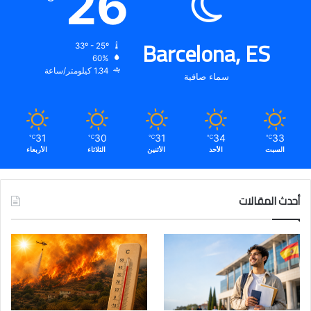
26
Barcelona, ES
33º - 25º
60%
1.34 كيلومتر/ساعة
سماء صافية
31
30
31
34
33
℃
℃
℃
℃
℃
السبت
الأحد
الأثنين
الثلاثاء
الأربعاء
أحدث المقالات