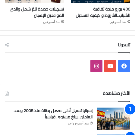
400 يورو منحة ثقافية
تسهيلات جديدة للمّ شمل والدي
للشباب..الشروط و كيفية التسجيل
المواطنين الإسبان
منذ أسبوعين
منذ أسبوعين
تابعونا
ف
ي
ا
ي
و
ن
س
ت
س
الأكثر مشاهدة
ب
ي
ت
إسبانيا تسجل أدنى معدل بطالة منذ 2008 وعدد
و
و
ق
العاملين يبلغ مستوى قياسياً
منذ أسبوع واحد
ك
ب
ر