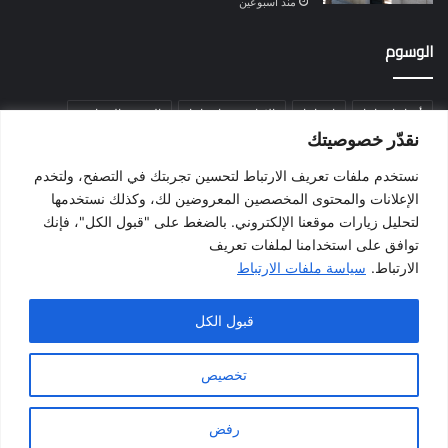
منذ أسبوعين
الوسوم
أخبار إسبانيا
إسبانيا
الإقامة في إسبانيا
التسوية الجماعية
نقدّر خصوصيتك
الجالية المغربية
الجنسية الإسبانية
الحزب الاشتراكي الإسباني
نستخدم ملفات تعريف الارتباط لتحسين تجربتك في التصفح، ولتخدم
المغرب
المهاجرين
الهجرة
الهجرة إلى إسبانيا
برشلونة
الإعلانات والمحتوى المخصصين المعروضين لك، وكذلك نستخدمها
بيدرو سانشيز
فالنسيا
فيضانات
قانون الهجرة
كطلونيا
لتحليل زيارات موقعنا الإلكتروني. بالضغط على "قبول الكل"، فإنك
توافق على استخدامنا لملفات تعريف
مدريد
الارتباط.
سياسة ملفات الارتباط
قبول الكل
جميع الحقوق محفوظة لموقع أخبار إسبانيا
الرئيسية
سياسة الخصوصية
الشروط و الأحكام
تخصيص
اتفاقية ملفات تعريف الارتباط
اتصل بنا
من نحن
رفض