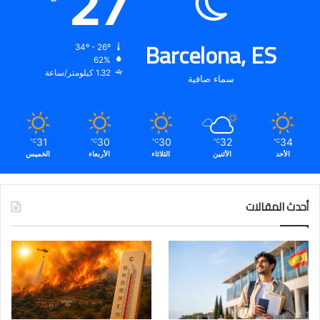
27
Barcelona, ES
34º - 26º
62%
1.32 كيلومتر/ساعة
سماء صافية
31
30
30
32
34
℃
℃
℃
℃
℃
الأحد
الأثنين
الثلاثاء
الأربعاء
الخميس
أحدث المقالات